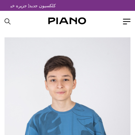
کلکسیون جدید( جزیره خیال)