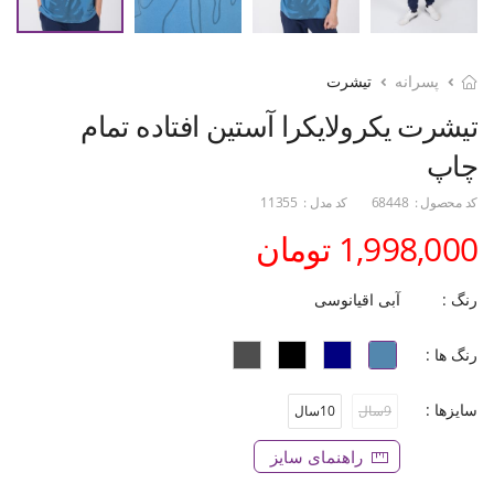
پسرانه
تیشرت
تیشرت یکرولایکرا آستین افتاده تمام
چاپ
کد محصول :
68448
کد مدل :
11355
1,998,000 تومان
رنگ :
آبی اقیانوسی
رنگ ها :
سایزها :
9سال
10سال
راهنمای سایز