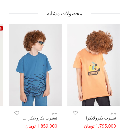
محصولات مشابه
%
پیانو
پیانو
تیشرت یکرولایکرا
تیشرت یکرولایکرا آستین افتاده
1,795,000 تومان
1,859,000 تومان