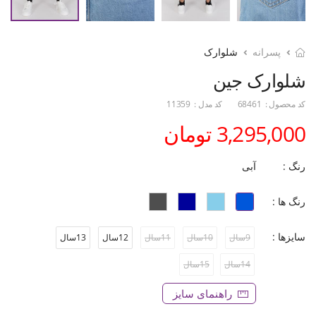
پسرانه
شلوارک
شلوارک جین
کد محصول :
68461
کد مدل :
11359
3,295,000 تومان
رنگ :
آبی
رنگ ها :
سایزها :
9سال
10سال
11سال
12سال
13سال
14سال
15سال
راهنمای سایز