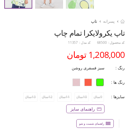
پسرانه
تاپ
تاپ یکرولایکرا تمام چاپ
کد محصول :
68500
کد مدل :
11357
1,208,000 تومان
رنگ :
سبز فسفری روشن
رنگ ها :
سایزها :
9سال
10سال
11سال
12سال
13سال
راهنمای سایز
راهنمای شست و شو