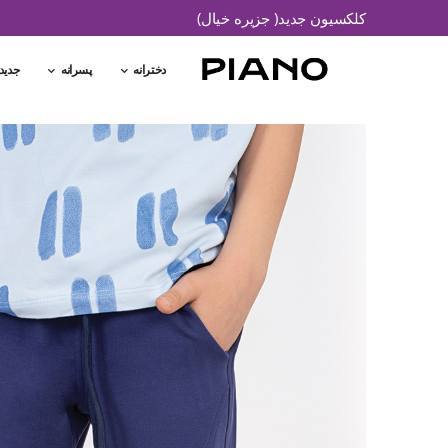
کلکسیون جدید( جزیره خیال)
دخترانه
پسرانه
جدید