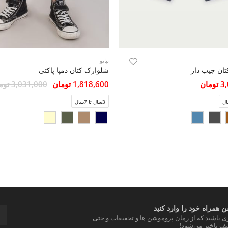
پیانو
ان جیب دار
شلوارک کتان دمپا پاکتی
مان
1,818,600 تومان
3,031,000 تومان
3سال تا 7سال
 همراه خود را وارد کنید
ری باشید که از زمان پروموشن ها و تخفیفات و حتی
ف باخبر می‌شود!