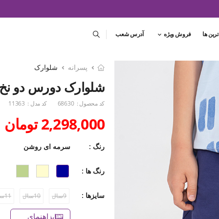
ترین ها
فروش ویژه
آدرس شعب
پسرانه
شلوارک
شلوارک دورس دو نخ 
کد محصول :
68630
کد مدل :
11363
2,298,000 تومان
رنگ :
سرمه ای روشن
رنگ ها :
سایزها :
9سال
10سال
11سال
راهنمای سایز