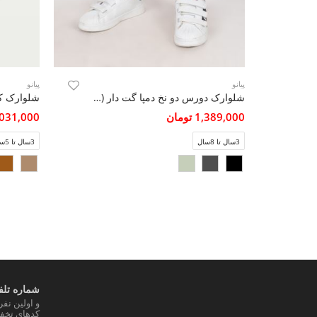
پیانو
پیانو
شلوارک دورس دو نخ دمپا گت دار (ست با کد 11342)
شلوارک کت
1,389,000 تومان
3,031,000 تو
3سال تا 8سال
3سال تا 5سال
شماره تلفن
و اولین نف
کدهای تخفی