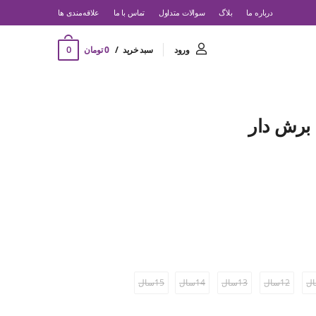
درباره ما
بلاگ
سوالات متداول
تماس با ما
‌علاقه‌مندی ها
0
ورود
سبد خرید
0 تومان
برش دار
12سال
13سال
14سال
15سال