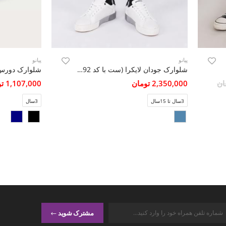
پیانو
پیانو
شلوارک جودان لایکرا (ست با کد 11492)
شلوارک دورس 
2,350,000 تومان
1,107,000 تومان
3سال تا 15سال
3سال
مشترک شوید