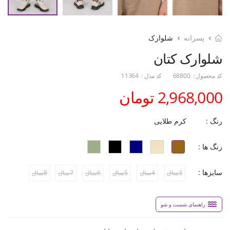
پسرانه
شلوارک
شلوارک کتان
کد محصول :
68800
کد مدل :
11364
2,968,000 تومان
رنگ :
کرم طلایی
رنگ ها :
سایزها :
3سال
4سال
5سال
6سال
7سال
8سال
راهنمای شست و شو