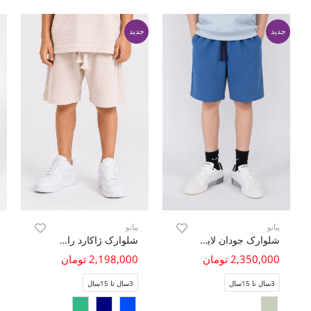
جدید
جدید
پیانو
پیانو
شلوارک جودان لایکرا (ست با کد 11492)
شلوارک ژاکارد راه راه (ست با کد 11467)
2,350,000 تومان
2,198,000 تومان
3سال تا 15سال
3سال تا 15سال