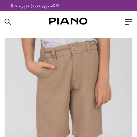
کلکسیون جدید( جزیره خیال)