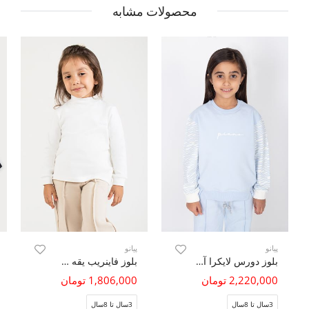
محصولات مشابه
پیانو
پیانو
بلوز دورس لایکرا آستین نارنگ (ست با کد 10712)
بلوز فاینریب یقه سه سانت
2,220,000 تومان
1,806,000 تومان
3سال تا 8سال
3سال تا 8سال