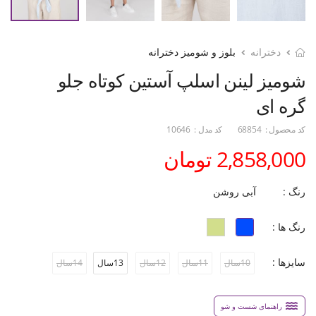
دخترانه
بلوز و شومیز دخترانه
شومیز لینن اسلپ آستین کوتاه جلو
گره ای
کد محصول :
68854
کد مدل :
10646
2,858,000 تومان
رنگ :
آبی روشن
رنگ ها :
سایزها :
10سال
11سال
12سال
13سال
14سال
راهنمای شست و شو