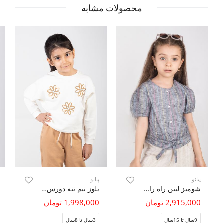
محصولات مشابه
پیانو
پیانو
شومیز لینن راه راه آستین کوتاه
بلوز نیم تنه دورس لایکرا (ست با کد 10523)
2,915,000 تومان
1,998,000 تومان
9سال تا 15سال
3سال تا 8سال