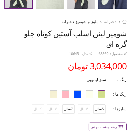
دخترانه
بلوز و شومیز دخترانه
شومیز لینن اسلپ آستین کوتاه جلو
گره ای
کد محصول :
68869
کد مدل :
10645
3,034,000 تومان
رنگ :
سبز لیمویی
رنگ ها :
سایزها :
5سال
6سال
7سال
8سال
9سال
راهنمای شست و شو