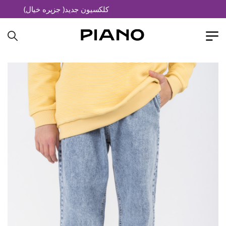
کلکسیون جدید( جزیره خیال)