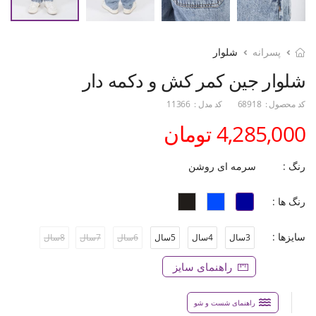
پسرانه
شلوار
شلوار جین کمر کش و دکمه دار
کد محصول :
68918
کد مدل :
11366
4,285,000 تومان
رنگ :
سرمه ای روشن
رنگ ها :
سایزها :
3سال
4سال
5سال
6سال
7سال
8سال
راهنمای سایز
راهنمای شست و شو