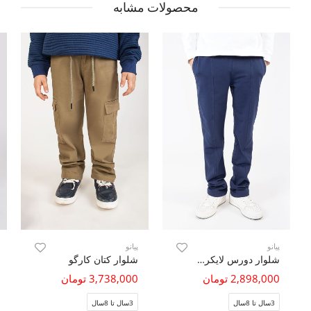
محصولات مشابه
پیانو
پیانو
شلوار دورس لایکرا برش دار
شلوار کتان کارگو
2,898,000 تومان
3,738,000 تومان
3سال تا 8سال
3سال تا 8سال