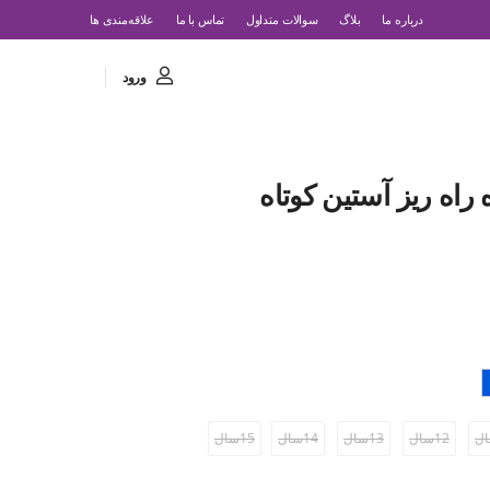
درباره ما
بلاگ
سوالات متداول
تماس با ما
‌علاقه‌مندی ها
ورود
راه ریز آستین کوتاه
12سال
13سال
14سال
15سال