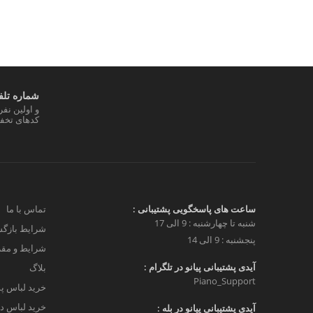
شماره تلفن
و اولین نف
کدهای تخفی
ساعت های پاسخگویی پشتیبانی :
تماس با ما
شنبه تا چهارشنبه : 9 الی 17
شرایط بازگش
پنجشنبه : 9 الی 14
شرایط و مق
آیدی پشتیبانی پیانو در تلگرام :
بلاگ
Piano_Support
خرید لباس پ
خرید لباس دخ
آیدی پشتیبانی پیانو در بله :