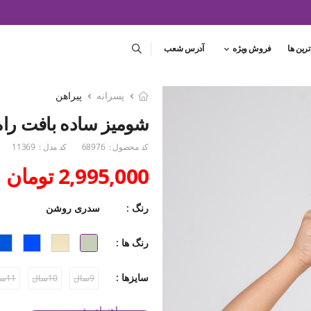
ترین ها
فروش ویژه
آدرس شعب
پسرانه
پیراهن
شومیز ساده بافت راه 
کد محصول :
68976
کد مدل :
11369
2,995,000 تومان
رنگ :
سدری روشن
رنگ ها :
سایزها :
9سال
10سال
11سال
راهنمای شست و