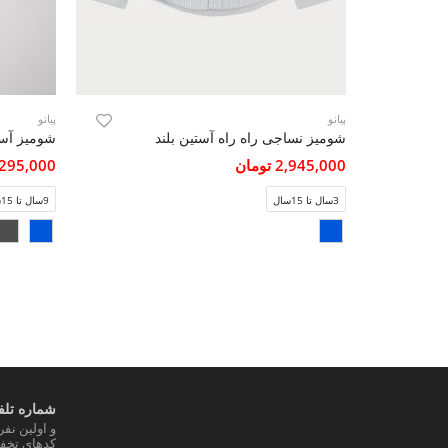
پیانو
پیانو
شومیز نساجی راه راه آستین بلند
شومیز آستی
2,945,000 تومان
3,295,000 تو
3سال تا 15سال
9سال تا 15سال
شماره تلفن
و اولین نف
کدهای تخفی