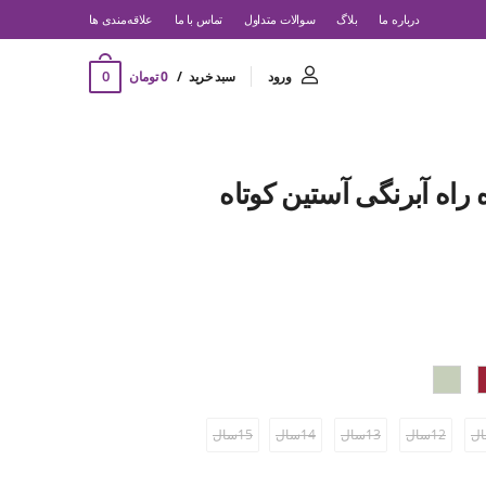
درباره ما
بلاگ
سوالات متداول
تماس با ما
‌علاقه‌مندی ها
0
ورود
سبد خرید
0 تومان
راه آبرنگی آستین کوتاه
12سال
13سال
14سال
15سال