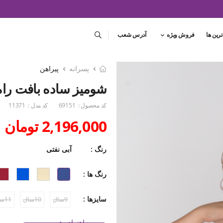
ترین ها
فروش ویژه
آدرس شعب
پسرانه
پیراهن
شومیز ساده بافت راه 
کد محصول :
69151
کد مدل :
11371
2,196,000 تومان
رنگ :
آبی نفتی
رنگ ها :
سایزها :
9سال
10سال
11سال
راهنمای شست و