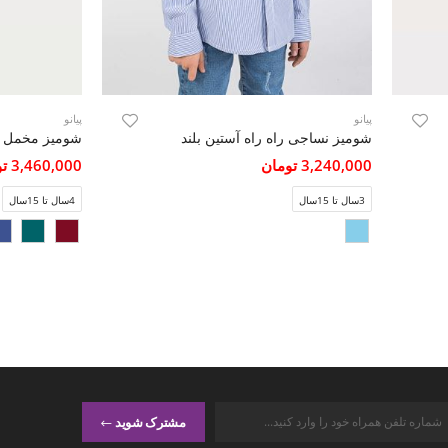
پیانو
پیانو
شومیز نساجی راه راه آستین بلند
شومیز مخمل کب
3,240,000 تومان
3,460,000 تومان
3سال تا 15سال
4سال تا 15سال
مشترک شوید