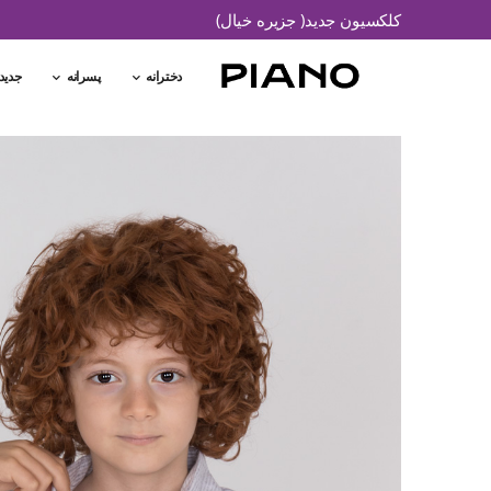
کلکسیون جدید( جزیره خیال)
دخترانه
پسرانه
جدید