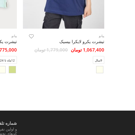
پیانو
پیانو
تیشرت یکرو لایکرا بیسیک
تیشرت یک
1,067,400 تومان
1,779,000 تومان
775,000 تومان
9سال
12ماه تا 24ماه
شماره تلفن
و اولین نف
کدهای تخفی