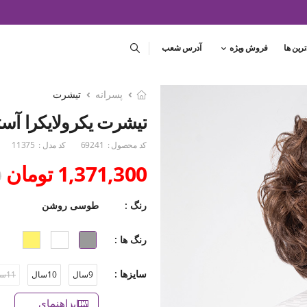
ترین ها
فروش ویژه
آدرس شعب
پسرانه
تیشرت
تیشرت یکرولایکرا آست
کد محصول :
69241
کد مدل :
11375
1,371,300 تومان
0
رنگ :
طوسی روشن
رنگ ها :
سایزها :
9سال
10سال
11سال
راهنمای سایز