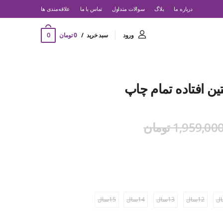
درباره ما
بلاگ
سوالات متداول
تماس با ما
‌علاقه‌مندی ها
0
ورود
سبد خرید
0 تومان
ین افتاده تمام چاپ
1,959,00 تومان
12سال
13سال
14سال
15سال