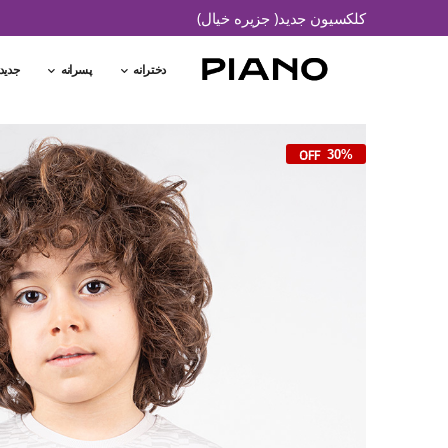
کلکسیون جدید( جزیره خیال)
دخترانه
پسرانه
جدید
30%