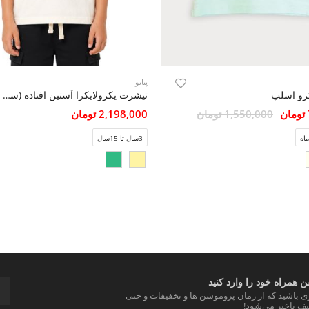
پیانو
رو اسلپ
تیشرت یکرولایکرا آستین افتاده (ست با کد 11482)
1,550,000 تومان
2,198,000 تومان
3سال تا 15سال
 همراه خود را وارد کنید
ری باشید که از زمان پروموشن ها و تخفیفات و حتی
ف باخبر می‌شود!