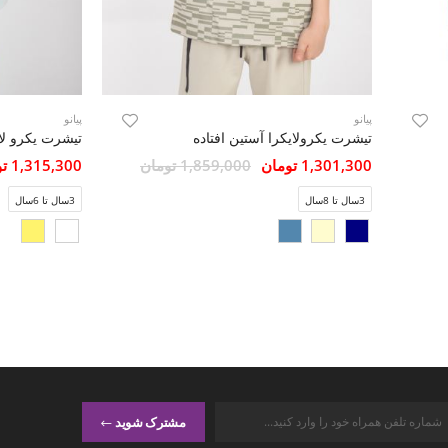
پیانو
پیانو
تیشرت یکرولایکرا آستین افتاده
تیشرت یکرو لا
1,301,300 تومان
1,859,000 تومان
1,315,300 تومان
3سال تا 8سال
3سال تا 6سال
مشترک شوید