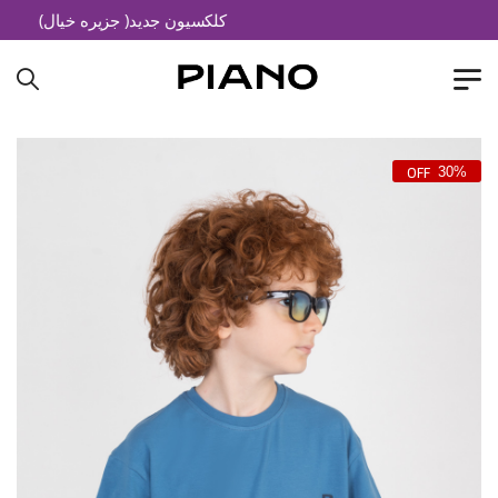
کلکسیون جدید( جزیره خیال)
30%