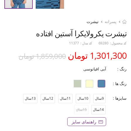
پسرانه
تیشرت
تیشرت یکرولایکرا آستین افتاده
کد محصول :
69280
کد مدل :
11377
1,301,300 تومان
1,859,000 تومان
رنگ :
آبی اقیانوسی
رنگ ها :
سایزها :
9سال
10سال
11سال
12سال
13سال
14سال
15سال
راهنمای سایز