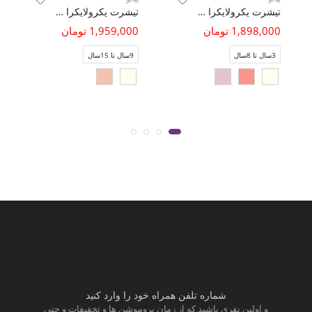
تیشرت یکرولایکرا سرشانه گت
تیشرت یکرولایکرا آستین کیمونو تمام چاپ
1,898,000 تومان
1,959,000 تومان
3سال تا 8سال
9سال تا 15سال
شماره تلفن همراه خود را وارد کنید
و اولین نفری باشید که از زمان پروموشن ها و تخفیفات و حتی