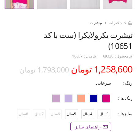
دخترانه
تیشرت
تیشرت یکرولایکرا (ست با کد
10651)
کد محصول :
69320
کد مدل :
10657
1,258,600 تومان
1,798,000 تومان
رنگ :
سرخابی
رنگ ها :
سایزها :
3سال
4سال
5سال
6سال
7سال
8سال
راهنمای سایز