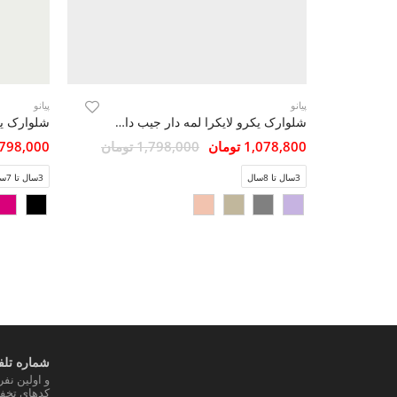
پیانو
پیانو
شلوارک یکرو لایکرا لمه دار جیب دار(ست با کد 10395)
1,078,800 تومان
1,798,000 تومان
1,798,000 تو
3سال تا 8سال
3سال تا 7سال
شماره تلفن
و اولین نف
کدهای تخفی