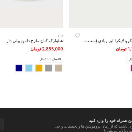
پیانو
شلوارک یکرو لایکرا ابر وبادی (ست با 10403)
شلوارک کتان طرح دامن پیلی دار
مان
2,855,000 تومان
10سال تا 15سال
 همراه خود را وارد کنید
ری باشید که از زمان پروموشن ها و تخفیفات و حتی
ف باخبر می‌شود!