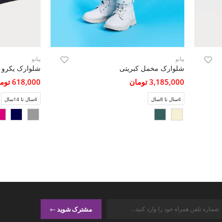
پیانو
پیانو
شلوارک مخمل کبریتی
3,185,000 تومان
618,000 تومان
4سال تا 8سال
4سال تا 14سال
مشترک شوید