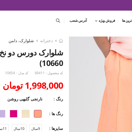
ترین ها
فروش ویژه
آدرس شعب
دخترانه
شلوارک، دامن
شلوارک دورس دو نخ پ
10660)
کد محصول :
69411
کد مدل :
10654
1,998,000 تومان
رنگ :
نارنجی گلبهی روشن
رنگ ها :
سایزها :
9سال
10سال
11سال