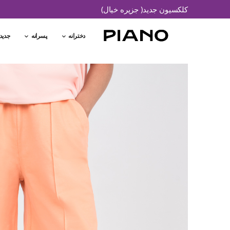
کلکسیون جدید( جزیره خیال)
دخترانه
پسرانه
جدید