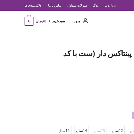
درباره ما
بلاگ
سوالات متداول
تماس با ما
‌علاقه‌مندی ها
0
ورود
سبد خرید
0 تومان
ینتاکس دار (ست با کد
12سال
13سال
14سال
15سال