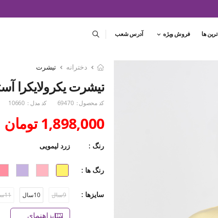
ترین ها
فروش ویژه
آدرس شعب
دخترانه
تیشرت
تیشرت یکرولایکرا آستین 
کد محصول :
69470
کد مدل :
10660
1,898,000 تومان
رنگ :
زرد لیمویی
رنگ ها :
سایزها :
9سال
10سال
11سال
راهنمای سایز