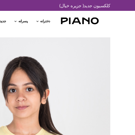
کلکسیون جدید( جزیره خیال)
دخترانه
پسرانه
جدید