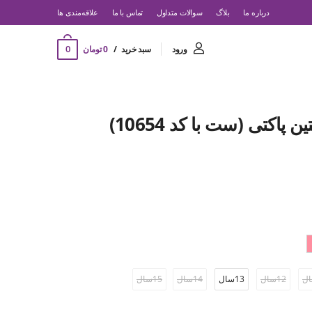
درباره ما
بلاگ
سوالات متداول
تماس با ما
‌علاقه‌مندی ها
0
ورود
سبد خرید
0 تومان
پاکتی (ست با کد 10654)
12سال
13سال
14سال
15سال