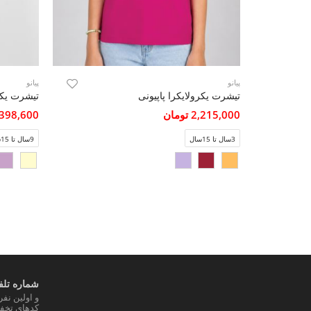
پیانو
پیانو
تیشرت یکرولایکرا پاپیونی
2,215,000 تومان
1,398,600 تو
3سال تا 15سال
9سال تا 15سال
شماره تلفن
و اولین نف
کدهای تخفی