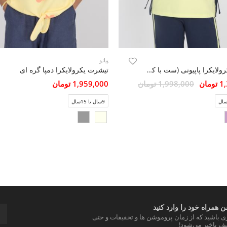
پیانو
تیشرت یکرولایکرا پاپیونی (ست با کد10638)
تیشرت یکرولایکرا دمپا گره ای
مان
1,998,000 تومان
1,959,000 تومان
9سال تا 15سال
 همراه خود را وارد کنید
ری باشید که از زمان پروموشن ها و تخفیفات و حتی
ف باخبر می‌شود!