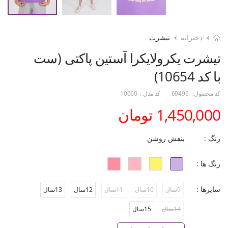
دخترانه
تیشرت
تیشرت یکرولایکرا آستین پاکتی (ست
با کد 10654)
کد محصول :
69496
کد مدل :
10660
1,450,000 تومان
رنگ :
بنفش روشن
رنگ ها :
سایزها :
9سال
10سال
11سال
12سال
13سال
14سال
15سال