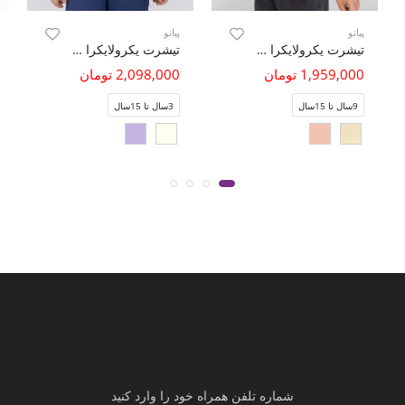
پیانو
پیانو
تیشرت یکرولایکرا آستین کیمونو تمام چاپ
تیشرت یکرولایکرا لمه دار (ست با کد 10778)
1,959,000 تومان
2,098,000 تومان
9سال تا 15سال
3سال تا 15سال
شماره تلفن همراه خود را وارد کنید