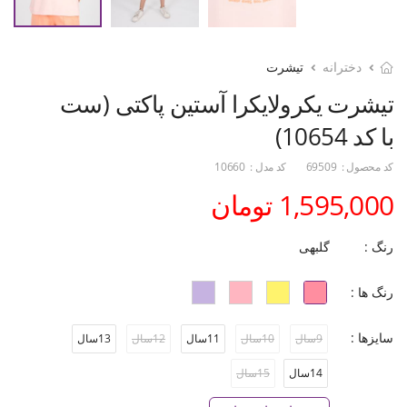
دخترانه
تیشرت
تیشرت یکرولایکرا آستین پاکتی (ست
با کد 10654)
کد محصول :
69509
کد مدل :
10660
1,595,000 تومان
رنگ :
گلبهی
رنگ ها :
سایزها :
9سال
10سال
11سال
12سال
13سال
14سال
15سال