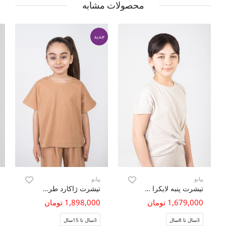
محصولات مشابه
جدید
پیانو
پیانو
تیشرت پنبه لایکرا سوزن خالی گره‏ای(ست با کد10578)
تیشرت ژاکارد طرح گندمی (ست با کد 10792)
1,679,000 تومان
1,898,000 تومان
3سال تا 8سال
3سال تا 15سال