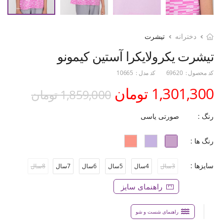
دخترانه
تیشرت
تیشرت یکرولایکرا آستین کیمونو
کد محصول :
69620
کد مدل :
10665
1,301,300 تومان
1,859,000 تومان
رنگ :
صورتی یاسی
رنگ ها :
سایزها :
3سال
4سال
5سال
6سال
7سال
8سال
راهنمای سایز
راهنمای شست و شو