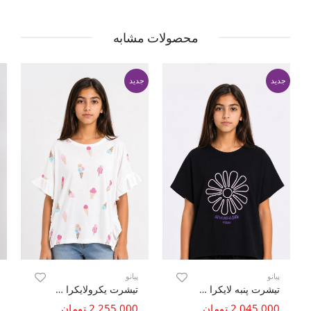
محصولات مشابه
جدید
جدید
پیانو
پیانو
تیشرت پنبه لایکرا سوزن خالی (ست با کد 10790)
تیشرت یکرولایکرا اسلپ چین دار
2,045,000 تومان
2,255,000 تومان