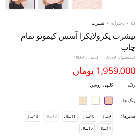
دخترانه
تیشرت
تیشرت یکرولایکرا آستین کیمونو تمام
چاپ
کد محصول :
69639
کد مدل :
10664
1,959,000 تومان
رنگ :
گلبهی روشن
رنگ ها :
سایزها :
9سال
10سال
11سال
12سال
13سال
14سال
15سال