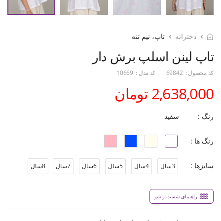
دخترانه
تاپ، نیم تنه
تاپ لینن اسلپ برش دار
کد محصول :
69842
کد مدل :
10669
2,638,000 تومان
رنگ :
سفید
رنگ ها :
سایزها :
3سال
4سال
5سال
6سال
7سال
8سال
راهنمای شست و شو