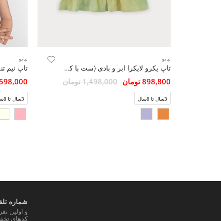
پیانو
پیانو
تاپ یکرو لایکرا ابر و بادی (ست با کد 10442)
898,800 تومان
1,498,000 تومان
1,598,000 تو
3سال تا 8سال
3سال تا 8سال
شماره تلفن
و اولین نف
کدهای تخفی