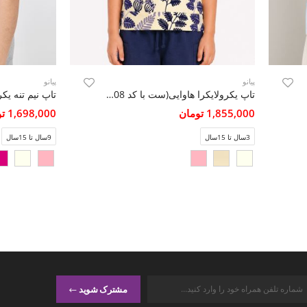
پیانو
پیانو
تاپ یکرولایکرا هاوایی(ست با کد 10808)
1,855,000 تومان
1,698,000 تومان
3سال تا 15سال
9سال تا 15سال
مشترک شوید