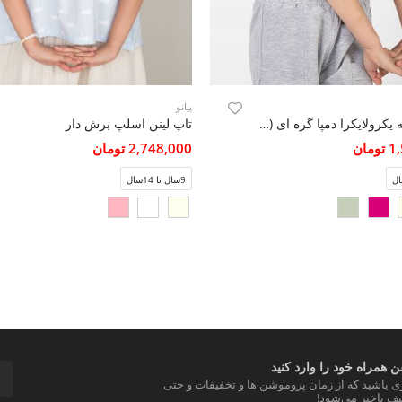
پیانو
تاپ نیم تنه یکرولایکرا دمپا گره ای (ست با کد10612)
تاپ لینن اسلپ برش دار
مان
2,748,000 تومان
9سال تا 14سال
 همراه خود را وارد کنید
ری باشید که از زمان پروموشن ها و تخفیفات و حتی
ف باخبر می‌شود!