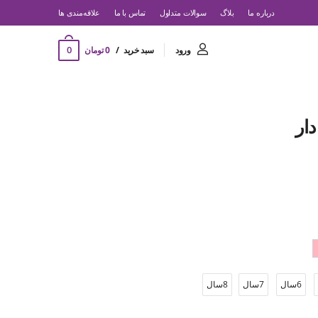
درباره ما
بلاگ
سوالات متداول
تماس با ما
‌علاقه‌مندی ها
0
ورود
سبد خرید
0 تومان
ار
6سال
7سال
8سال