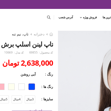
ترین ها
فروش ویژه
آدرس شعب
دخترانه
تاپ، نیم تنه
تاپ لینن اسلپ برش د
کد محصول :
69855
کد مدل :
10669
2,638,000 تومان
رنگ :
آبی روشن
رنگ ها :
سایزها :
3سال
4سال
5سال
راهنمای شست و