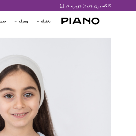
کلکسیون جدید( جزیره خیال)
دخترانه
پسرانه
جدید