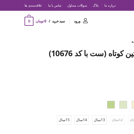
درباره ما
بلاگ
سوالات متداول
تماس با ما
‌علاقه‌مندی ها
0
ورود
سبد خرید
0 تومان
ه
کوتاه (ست با کد 10676)
12سال
13سال
14سال
15سال