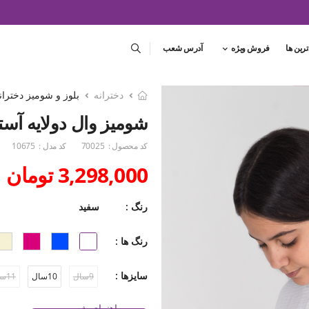
ترین ها
فروش ویژه
آدرس شعب
دخترانه
بلوز و شومیز دختران
شومیز وال دولایه آستین 
کد محصول :
70025
کد مدل :
10675
3,298,000 تومان
رنگ :
سفید
رنگ ها :
سایزها :
9سال
10سال
11سال
راهنمای شست و