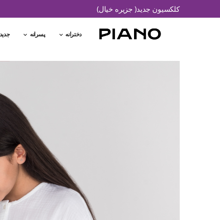
کلکسیون جدید( جزیره خیال)
دخترانه
پسرانه
جدید