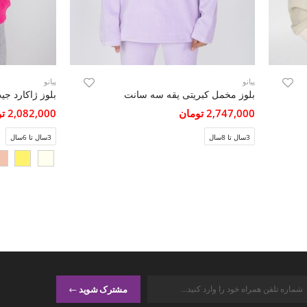
پیانو
پیانو
بلوز مخمل کبریتی یقه سه سانت
بلوز ژاکارد جی
2,747,000 تومان
2,082,000 تومان
3سال تا 8سال
3سال تا 6سال
مشترک شوید