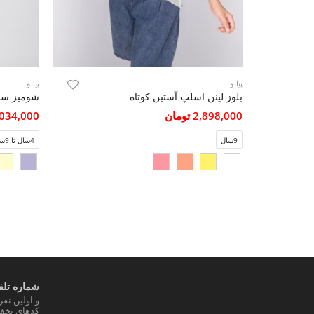
پیانو
پیانو
بلوز لینن اسلپ آستین کوتاه
2,898,000 تومان
3,034,000 تو
9سال
4سال تا 9سال
شماره تلفن
و اولین نف
کدهای تخفی