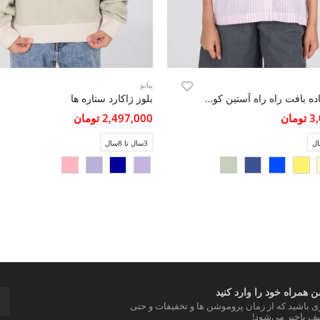
پیانو
شومیز ساده بافت راه راه آستین کوتاه
بلوز ژاکارد ستاره ها
مان
2,497,000 تومان
3سال تا 8سال
 همراه خود را وارد کنید
ری باشید که از زمان پروموشن ها و تخفیفات و حتی
ف باخبر می‌شود!