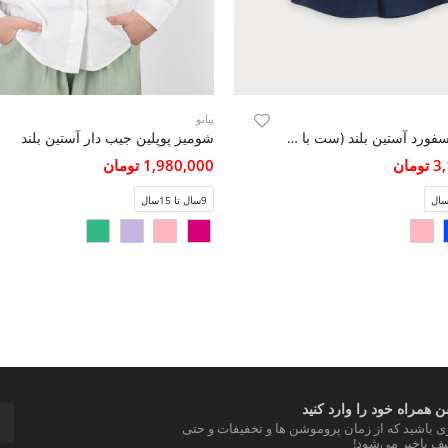
پیانو
شومیز آکسفورد آستین بلند (ست با کد 7042)
شومیز پوپلین جیب دار آستین بلند
مان
1,980,000 تومان
9سال تا 15سال
 همراه خود را وارد کنید
ری باشید که از زمان پروموشن ها و تخفیفات و حتی
ف باخبر می‌شود!