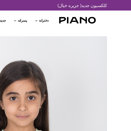
کلکسیون جدید( جزیره خیال)
دخترانه
پسرانه
جدید