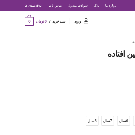
درباره ما
بلاگ
سوالات متداول
تماس با ما
‌علاقه‌مندی ها
0
ورود
سبد خرید
0 تومان
ه
ن افتاده
6سال
7سال
8سال