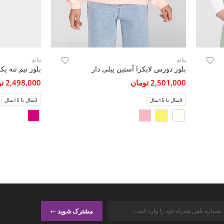
پیانو
پیانو
بلوز دورس لایکرا آستین پیلی دار
2,501,000 تومان
2,498,000 تومان
9سال تا 15سال
3سال تا 15سال
مشترک شوید