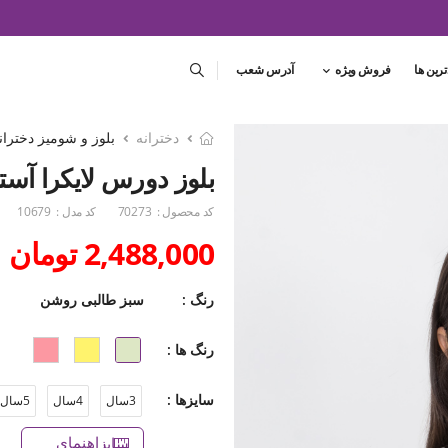
ترین ها
فروش ویژه
آدرس شعب
دخترانه
بلوز و شومیز دختران
بلوز دورس لایکرا آستی
کد محصول :
70273
کد مدل :
10679
2,488,000 تومان
رنگ :
سبز طالبی روشن
رنگ ها :
سایزها :
3سال
4سال
5سال
راهنمای سایز