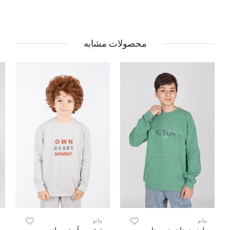
محصولات مشابه
پیانو
پیانو
بلوز جودان جیب دار
تیشرت آستین بلند جودان (ست با کد 11436)