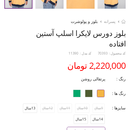
پسرانه
بلوز و پولوشرت
بلوز دورس لایکرا اسلپ آستین
افتاده
کد محصول :
70393
کد مدل :
11390
2,220,000 تومان
رنگ :
پرتقالی روشن
رنگ ها :
سایزها :
9سال
10سال
11سال
12سال
13سال
14سال
15سال