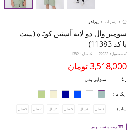
پسرانه
پیراهن
شومیز وال دو لایه آستین کوتاه (ست
با کد 11383)
کد محصول :
70933
کد مدل :
11382
3,518,000 تومان
رنگ :
سبزآبی یخی
رنگ ها :
سایزها :
3سال
4سال
5سال
6سال
7سال
8سال
راهنمای شست و شو