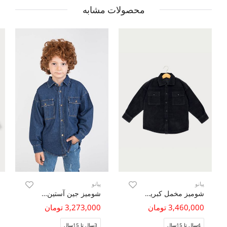
محصولات مشابه
پیانو
پیانو
شومیز مخمل کبریتی آستین بلند
شومیز جین آستین بلند
3,460,000 تومان
3,273,000 تومان
4سال تا 15سال
3سال تا 15سال