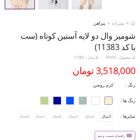
پسرانه
پیراهن
شومیز وال دو لایه آستین کوتاه (ست
با کد 11383)
کد محصول :
70959
کد مدل :
11382
3,518,000 تومان
رنگ :
کرم روشن
رنگ ها :
سایزها :
3سال
4سال
5سال
6سال
7سال
8سال
راهنمای شست و شو