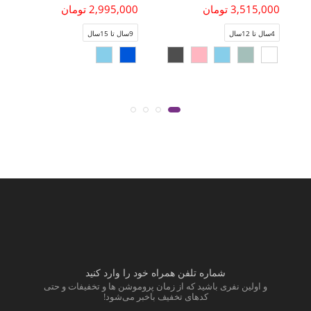
3,515,000 تومان
2,995,000 تومان
4سال تا 12سال
9سال تا 15سال
شماره تلفن همراه خود را وارد کنید
و اولین نفری باشید که از زمان پروموشن ها و تخفیفات و حتی
کدهای تخفیف باخبر می‌شود!