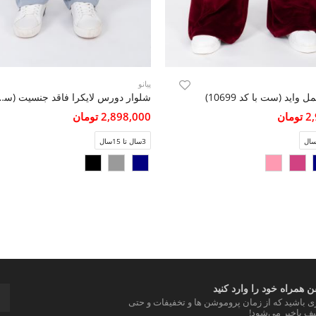
پیانو
واید (ست با کد 10699)
شلوار دورس لایکرا فاقد جن
مان
2,898,000 تومان
3سال تا 15سال
 همراه خود را وارد کنید
ری باشید که از زمان پروموشن ها و تخفیفات و حتی
ف باخبر می‌شود!