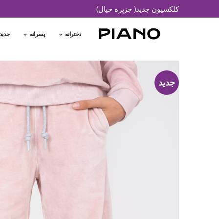
کلکسیون جدید( جزیره خیال)
دخترانه
پسرانه
جدید
جدید