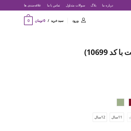
درباره ما
بلاگ
سوالات متداول
تماس با ما
‌علاقه‌مندی ها
0
ورود
سبد خرید
0 تومان
د 10699)
11سال
12سال