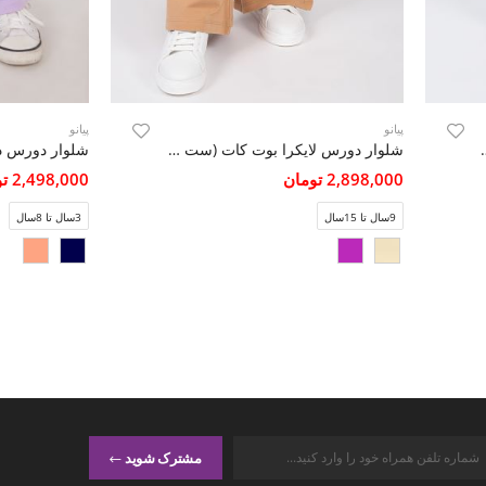
پیانو
پیانو
سیت (ست با کد 11433)
شلوار دورس لایکرا بوت کات (ست با کد 10594)
2,898,000 تومان
2,498,000 تومان
9سال تا 15سال
3سال تا 8سال
مشترک شوید