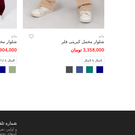
پیانو
پیانو
شلوار مخمل کبریتی فلر
شلوار مخمل 
3,358,000 تومان
2,904,000 تو
4سال تا 9سال
8سال تا 12سال
شماره تلفن
و اولین نف
کدهای تخفی