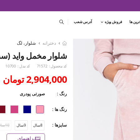
ترین ها
فروش ویژه
آدرس شعب
دخترانه
شلوار، لگ
شلوار مخمل واید (ست با ک
کد محصول :
71572
کد مدل :
10700
2,904,000 تومان
رنگ :
صورتی پودری
رنگ ها :
سایزها :
8سال
9سال
10سال
راهنمای سایز