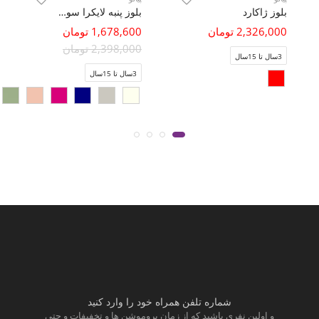
بلوز ژاکارد
بلوز پنبه لایکرا سوزن خالی کمر گت دار(ست با 10260)
2,326,000 تومان
1,678,600 تومان
2,398,000 تومان
3سال تا 15سال
3سال تا 15سال
شماره تلفن همراه خود را وارد کنید
و اولین نفری باشید که از زمان پروموشن ها و تخفیفات و حتی