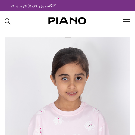
کلکسیون جدید( جزیره خیال)