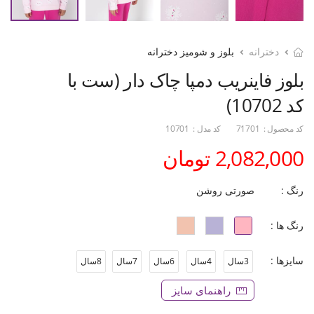
دخترانه
بلوز و شومیز دخترانه
بلوز فاینریب دمپا چاک دار (ست با
کد 10702)
کد محصول :
71701
کد مدل :
10701
2,082,000 تومان
رنگ :
صورتی روشن
رنگ ها :
سایزها :
3سال
4سال
6سال
7سال
8سال
راهنمای سایز