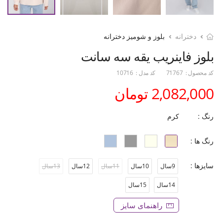
دخترانه
بلوز و شومیز دخترانه
بلوز فاینریب یقه سه سانت
کد محصول :
71767
کد مدل :
10716
2,082,000 تومان
رنگ :
کرم
رنگ ها :
سایزها :
9سال
10سال
11سال
12سال
13سال
14سال
15سال
راهنمای سایز