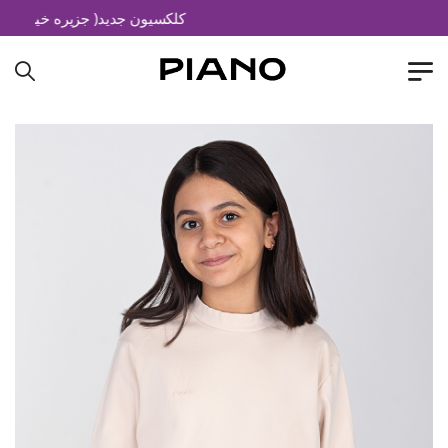
کلکسیون جدید( جزیره خیال)