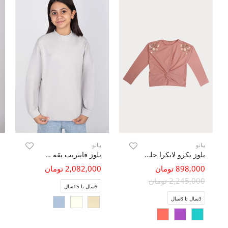
پیانو
پیانو
بلوز یکرو لایکرا جلو گره ای آستین افتاده
بلوز فاینریب یقه سه سانت
898,000 تومان
2,082,000 تومان
2,245,000 تومان
9سال تا 15سال
3سال تا 8سال