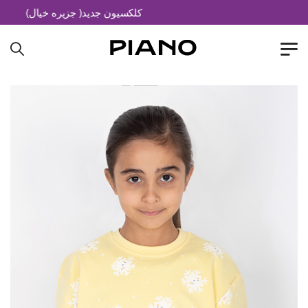
کلکسیون جدید( جزیره خیال)