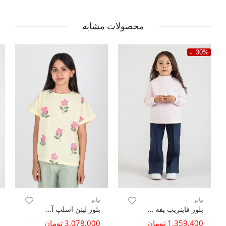
محصولات مشابه
30%
پیانو
پیانو
بلوز فاینریب یقه سه سانت
بلوز لینن اسلپ آستین کوتاه پاکتی
1,359,400 تومان
3,078,000 تومان