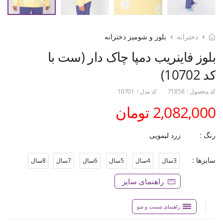
دخترانه
بلوز و شومیز دخترانه
بلوز فاینریب دمپا چاک دار (ست با
کد 10702)
کد محصول :
71858
کد مدل :
10701
2,082,000 تومان
رنگ :
زرد لیمویی
سایزها :
3سال
4سال
5سال
6سال
7سال
8سال
راهنمای سایز
راهنمای شست و شو