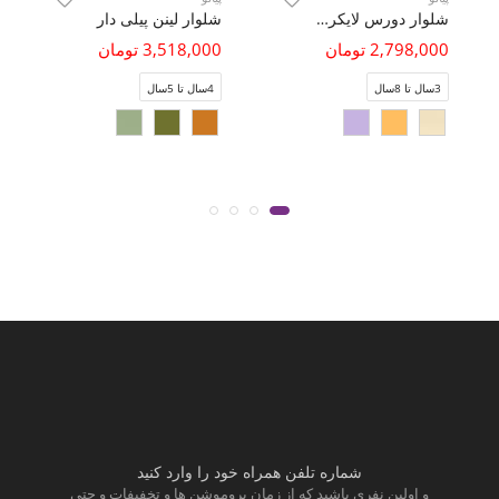
شلوار دورس لایکرا برش دار ( ست با کد 10707)
شلوار لینن پیلی دار
2,798,000 تومان
3,518,000 تومان
3سال تا 8سال
4سال تا 5سال
شماره تلفن همراه خود را وارد کنید
و اولین نفری باشید که از زمان پروموشن ها و تخفیفات و حتی