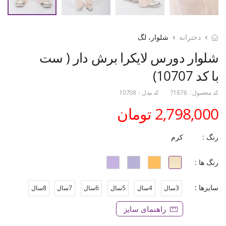
دخترانه
شلوار، لگ
شلوار دورس لایکرا برش دار ( ست
با کد 10707)
کد محصول :
71876
کد مدل :
10708
2,798,000 تومان
رنگ :
کرم
رنگ ها :
سایزها :
3سال
4سال
5سال
6سال
7سال
8سال
راهنمای سایز