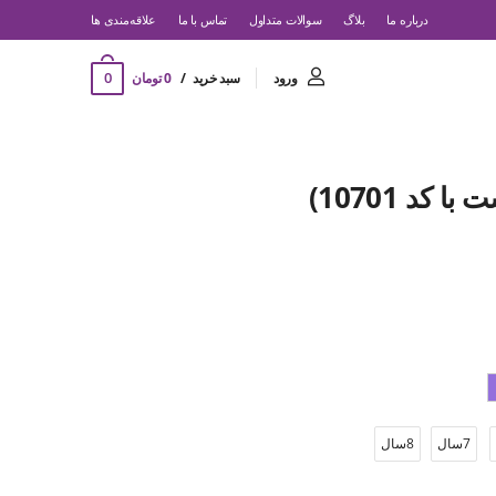
درباره ما
بلاگ
سوالات متداول
تماس با ما
‌علاقه‌مندی ها
0
ورود
سبد خرید
0 تومان
کد 10701)
7سال
8سال