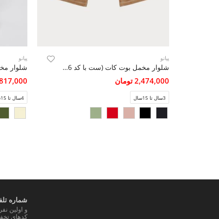
پیانو
پیانو
شلوار مخمل بوت کات (ست با کد 10146)
شلوار مخم
2,474,000 تومان
3,817,000 تو
3سال تا 15سال
4سال تا 15سال
شماره تلفن
و اولین نف
کدهای تخفی