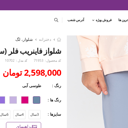
ترین ها
فروش ویژه
آدرس شعب
دخترانه
شلوار، لگ
شلواز فاینریب فلر (ست با 
کد محصول :
71953
کد مدل :
10702
2,598,000 تومان
رنگ :
طوسی آبی
رنگ ها :
سایزها :
3سال
4سال
6سال
راهنمای سایز