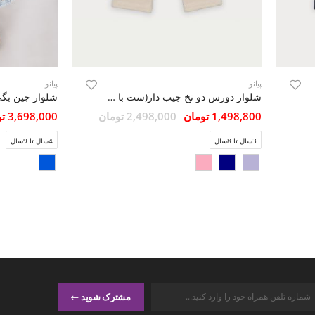
پیانو
پیانو
شلوار دورس دو نخ جیب دار(ست با کد 10369)
شلوار جین بگی
1,498,800 تومان
2,498,000 تومان
3,698,000 تومان
3سال تا 8سال
4سال تا 9سال
مشترک شوید