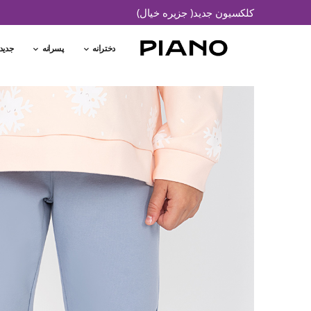
کلکسیون جدید( جزیره خیال)
دخترانه
پسرانه
جدید