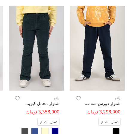
پیانو
پیانو
شلوار دورس سه نخ خار خورده ( ست با کد 11250 )
شلوار مخمل کبریتی فلر
3,298,000 تومان
3,358,000 تومان
3سال تا 4سال
4سال تا 9سال