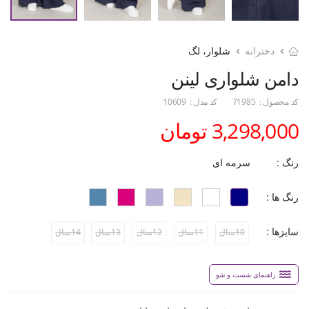
دخترانه
شلوار، لگ
دامن شلواری لینن
کد محصول :
71985
کد مدل :
10609
3,298,000 تومان
رنگ :
سرمه ای
رنگ ها :
سایزها :
10سال
11سال
12سال
13سال
14سال
راهنمای شست و شو