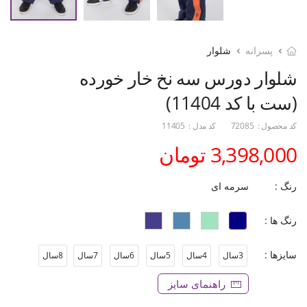
پسرانه
شلوار
شلوار دورس سه نخ خار خورده
(ست با کد 11404)
کد محصول :
72085
کد مدل :
11405
3,398,000 تومان
رنگ :
سرمه ای
رنگ ها :
سایزها :
3سال
4سال
5سال
6سال
7سال
8سال
راهنمای سایز