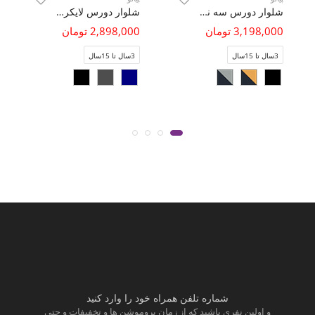
شلوار دورس سه نخ خار خورده (ست با 11110)
شلوار دورس لایکرا فاقد جنسیت (ست با کد 11433)
3,198,000 تومان
2,898,000 تومان
3سال تا 15سال
3سال تا 15سال
شماره تلفن همراه خود را وارد کنید
و اولین نفری باشید که از زمان پروموشن ها و تخفیفات و حتی