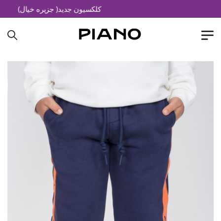
کلکسیون جدید( جزیره خیال)