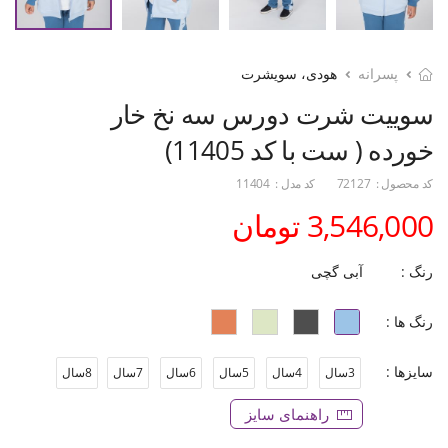
پسرانه
هودی، سویشرت
سوییت شرت دورس سه نخ خار
خورده ( ست با کد 11405)
کد محصول :
72127
کد مدل :
11404
3,546,000 تومان
رنگ :
آبی گچی
رنگ ها :
سایزها :
3سال
4سال
5سال
6سال
7سال
8سال
راهنمای سایز