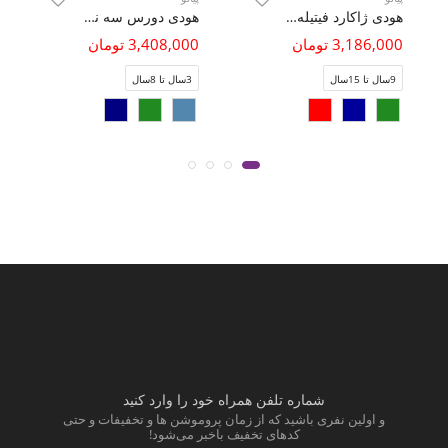
هودی ژاکارد فیتیله‌ای لوزی آستین افتاده
هودی دورس سه نخ خار خورده
3,186,000 تومان
3,408,000 تومان
9سال تا 15سال
3سال تا 8سال
شماره تلفن همراه خود را وارد کنید
و اولین نفری باشید که از زمان پروموشن ها و تخفیفات و حتی
کدهای تخفیف باخبر می‌شود!