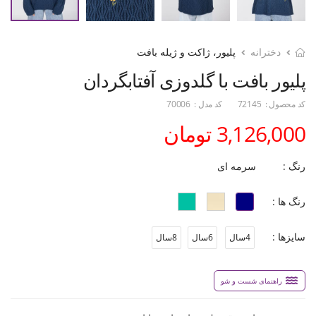
دخترانه
پلیور، ژاکت و ژیله بافت
پلیور بافت با گلدوزی آفتابگردان
کد محصول :
72145
کد مدل :
70006
3,126,000 تومان
رنگ :
سرمه ای
رنگ ها :
سایزها :
4سال
6سال
8سال
راهنمای شست و شو