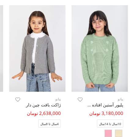
پیانو
پیانو
پلیور آستین افتاده با گلدوزی
ژاکت بافت چین دار
3,180,000 تومان
2,638,000 تومان
10سال تا 14سال
4سال تا 8سال