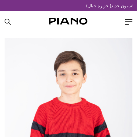
سیون جدید( جزیره خیال)