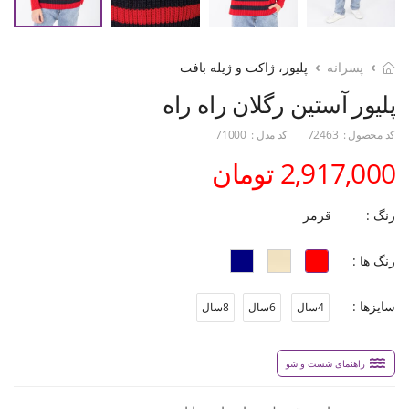
پسرانه
پلیور، ژاکت و ژیله بافت
پلیور آستین رگلان راه راه
کد محصول :
72463
کد مدل :
71000
2,917,000 تومان
رنگ :
قرمز
رنگ ها :
سایزها :
4سال
6سال
8سال
راهنمای شست و شو