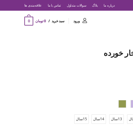
درباره ما
بلاگ
سوالات متداول
تماس با ما
‌علاقه‌مندی ها
0
ورود
سبد خرید
0 تومان
ر خورده
13سال
14سال
15سال