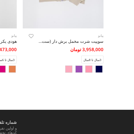
پیانو
پیانو
سوییت شرت مخمل برش دار (ست با کد 10737)
3,958,000 تومان
1,473,000 تو
3سال تا 8سال
3سال تا 6سال
شماره تلفن
و اولین نف
کدهای تخفی