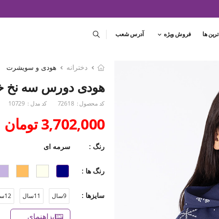
ترین ها
فروش ویژه
آدرس شعب
دخترانه
هودی و سویشرت
هودی دورس سه نخ خا
کد محصول :
72618
کد مدل :
10729
3,702,000 تومان
رنگ :
سرمه ای
رنگ ها :
سایزها :
9سال
11سال
12سال
راهنمای سایز