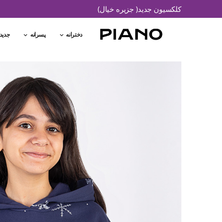
کلکسیون جدید( جزیره خیال)
دخترانه
پسرانه
جدید