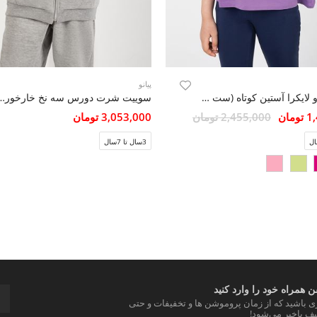
پیانو
هودی یکرو لایکرا آستین کوتاه (ست با کد 10388)
سوییت شرت دورس سه نخ خارخورده 
مان
2,455,000 تومان
3,053,000 تومان
3سال تا 7سال
 همراه خود را وارد کنید
ری باشید که از زمان پروموشن ها و تخفیفات و حتی
ف باخبر می‌شود!