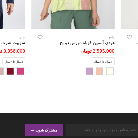
پیانو
پیانو
(ست با کد 11251)
هودی آستین کوتاه دورس دو نخ
2,595,000 تومان
3,358,000 تومان
3سال تا 8سال
3سال تا 7سال
مشترک شوید