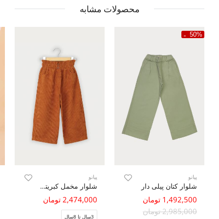
محصولات مشابه
50%
پیانو
پیانو
شلوار کتان پیلی دار
شلوار مخمل کبریتی تاری پودی
1,492,500 تومان
2,474,000 تومان
2,985,000 تومان
3سال تا 8سال