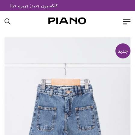
کلکسیون جدید( جزیره خیال)
جدید