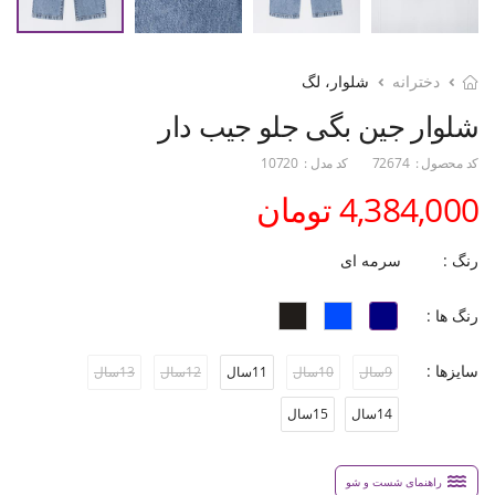
دخترانه
شلوار، لگ
شلوار جین بگی جلو جیب دار
کد محصول :
72674
کد مدل :
10720
4,384,000 تومان
رنگ :
سرمه ای
رنگ ها :
سایزها :
9سال
10سال
11سال
12سال
13سال
14سال
15سال
راهنمای شست و شو