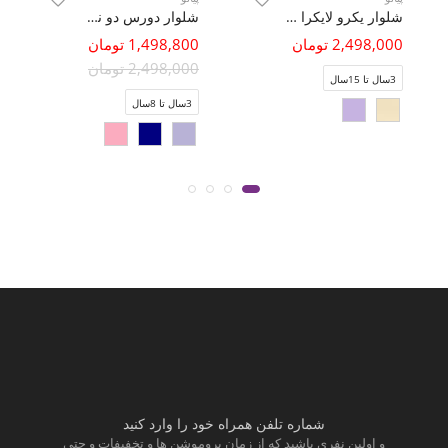
شلوار یکرو لایکرا سوزن خالی ست با کد 10797
شلوار دورس دو نخ جیب دار(ست با کد 10369)
2,498,000 تومان
1,498,800 تومان
2,498,000 تومان
3سال تا 15سال
3سال تا 8سال
شماره تلفن همراه خود را وارد کنید
و اولین نفری باشید که از زمان پروموشن ها و تخفیفات و حتی