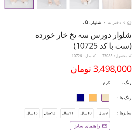
دخترانه
شلوار، لگ
شلوار دورس سه نخ خار خورده
(ست با کد 10725)
کد محصول :
73085
کد مدل :
10726
3,498,000 تومان
رنگ :
کرم
رنگ ها :
سایزها :
9سال
10سال
11سال
12سال
15سال
راهنمای سایز