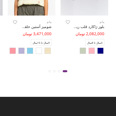
پیانو
پیانو
بلوز ژاکارد قلب ریز دمپا گت دار
شومیز آستین حلقه ای لینن اسلپ
2,082,000 تومان
3,471,000 تومان
3سال تا 8سال
9سال تا 15سال