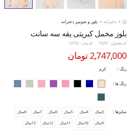
دخترانه
بلوز و شومیز دخترانه
بلوز مخمل کبریتی یقه سه سانت
کد محصول :
73291
کد مدل :
10732
2,747,000 تومان
رنگ :
کرم
رنگ ها :
سایزها :
3سال
4سال
5سال
6سال
7سال
8سال
9سال
10سال
11سال
12سال
13سال