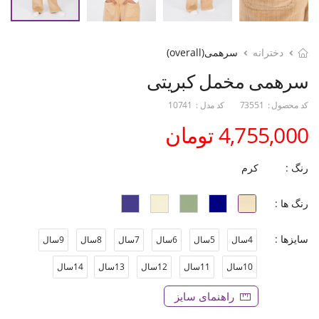
دخترانه
سرهمی(overall)
سرهمی مخمل کبریتی
کد محصول :
73551
کد مدل :
10741
4,755,000 تومان
رنگ :
کرم
رنگ ها :
سایزها :
4سال
5سال
6سال
7سال
8سال
9سال
10سال
11سال
12سال
13سال
14سال
راهنمای سایز