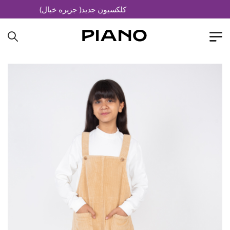
کلکسیون جدید( جزیره خیال)