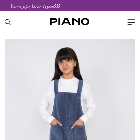
کلکسیون جدید( جزیره خیال)