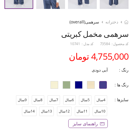
دخترانه
سرهمی(overall)
سرهمی مخمل کبریتی
کد محصول :
73584
کد مدل :
10741
4,755,000 تومان
رنگ :
آبی دودی
رنگ ها :
سایزها :
4سال
5سال
6سال
7سال
8سال
9سال
10سال
11سال
12سال
13سال
14سال
راهنمای سایز