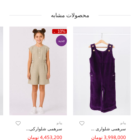
محصولات مشابه
10%
جدید
پیانو
پیانو
سرهمی شلواری مخمل کبریتی
سرهمی شلوارکی لینن
3,998,000 تومان
4,453,200 تومان