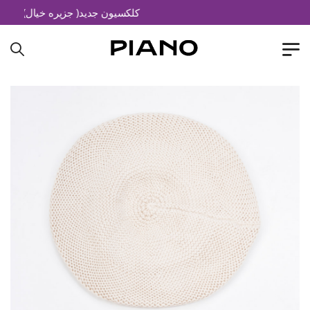
کلکسیون جدید( جزیره خیال)