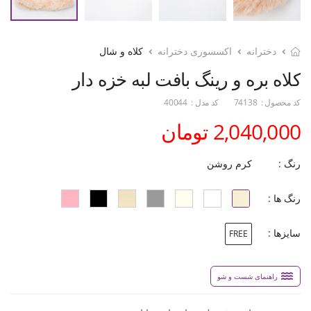
دخترانه
اکسسوری دخترانه
کلاه و شال
کلاه بره و رینگ بافت لبه خزه دار
کد محصول :
74138
کد مدل :
40044
2,040,000 تومان
رنگ :
کرم روشن
رنگ ها :
سایزها :
FREE
راهنمای شست و شو