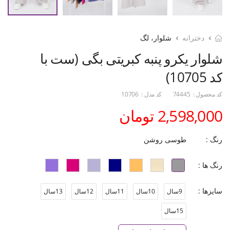
دخترانه
شلوار، لگ
شلوار یکرو پنبه کبریتی بگی (ست با
کد 10705)
کد محصول :
74445
کد مدل :
10706
2,598,000 تومان
رنگ :
طوسی روشن
رنگ ها :
سایزها :
9سال
10سال
11سال
12سال
13سال
15سال