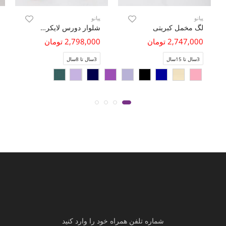
پیانو
پیانو
لگ مخمل کبریتی
شلوار دورس لایکرا دمپا چاک دار
2,747,000 تومان
2,798,000 تومان
3سال تا 15سال
3سال تا 8سال
شماره تلفن همراه خود را وارد کنید