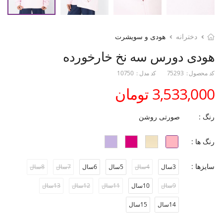
دخترانه
هودی و سویشرت
هودی دورس سه نخ خارخورده
کد محصول :
75293
کد مدل :
10750
3,533,000 تومان
رنگ :
صورتی روشن
رنگ ها :
سایزها :
3سال
4سال
5سال
6سال
7سال
8سال
9سال
10سال
11سال
12سال
13سال
14سال
15سال