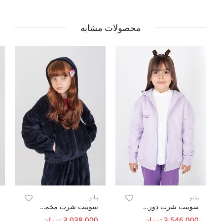
محصولات مشابه
پیانو
پیانو
سوییت شرت دورس سه نخ خار خورده (ست با کد10724)
سوییت شرت مخمل (ست با کد 10280)
3,546,000 تومان
3,038,000 تومان