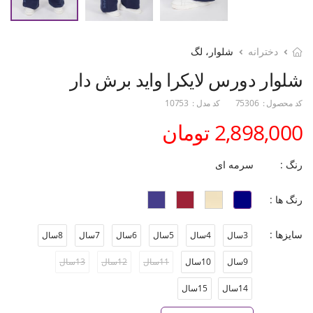
دخترانه
شلوار، لگ
شلوار دورس لایکرا واید برش دار
کد محصول :
75306
کد مدل :
10753
2,898,000 تومان
رنگ :
سرمه ای
رنگ ها :
سایزها :
3سال
4سال
5سال
6سال
7سال
8سال
9سال
10سال
11سال
12سال
13سال
14سال
15سال