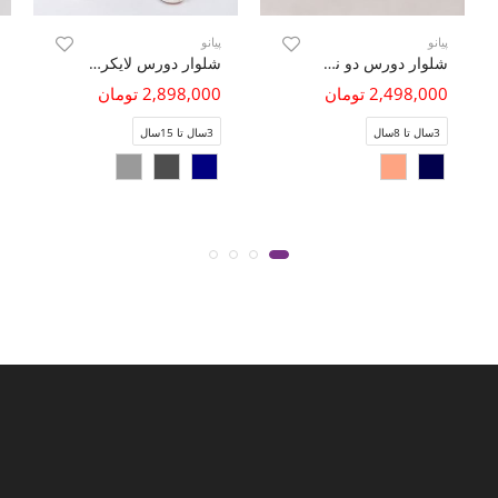
پیانو
پیانو
شلوار دورس دو نخ برش دار (ست با کد 10635)
شلوار دورس لایکرا فاقد جنسیت (ست با کد 11433)
2,498,000 تومان
2,898,000 تومان
3سال تا 8سال
3سال تا 15سال