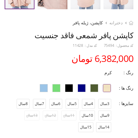
دخترانه
کاپشن، ژیله پافر
کاپشن پافر شمعی فاقد جنسیت
کد محصول :
75494
کد مدل :
11428
6,382,000 تومان
رنگ :
کرم
رنگ ها :
سایزها :
3سال
4سال
5سال
6سال
7سال
8سال
9سال
10سال
11سال
12سال
13سال
14سال
15سال