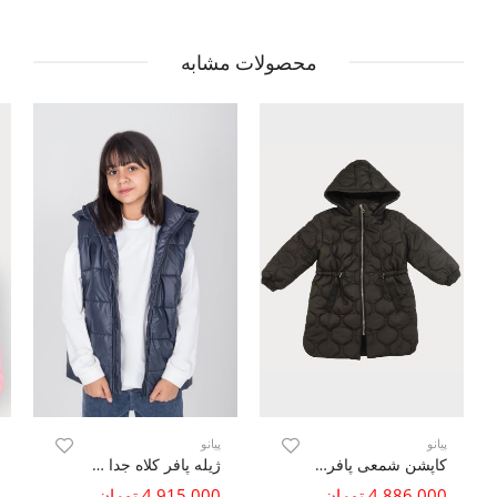
محصولات مشابه
پیانو
پیانو
کاپشن شمعی پافر بلند
ژیله پافر کلاه جدا شونده
4,886,000 تومان
4,915,000 تومان