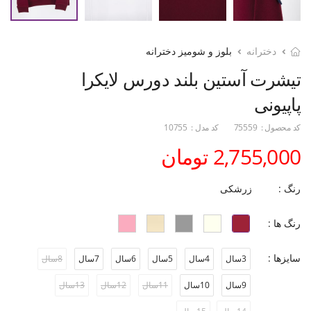
دخترانه
بلوز و شومیز دخترانه
تیشرت آستین بلند دورس لایکرا
پاپیونی
کد محصول :
75559
کد مدل :
10755
2,755,000 تومان
رنگ :
زرشکی
رنگ ها :
سایزها :
3سال
4سال
5سال
6سال
7سال
8سال
9سال
10سال
11سال
12سال
13سال