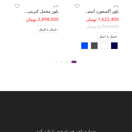
پیانو
پیانو
بلوز آکسفورد آستین پیلی دار
بلوز مخمل کبریتی یقه سه سانت
1,622,400 تومان
2,898,000 تومان
2,704,000 تومان
3سال تا 8سال
4سال تا 7سال
شماره تلفن همراه خود را وارد کنید