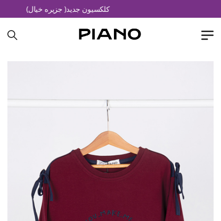
کلکسیون جدید( جزیره خیال)