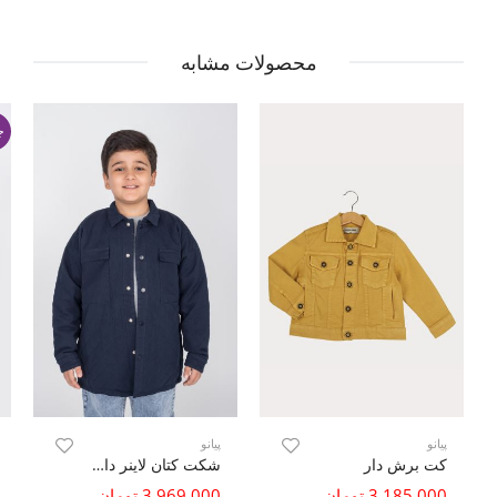
محصولات مشابه
ج
پیانو
پیانو
کت برش دار
شکت کتان لاینر دار با طرح لوزی
3,185,000 تومان
3,969,000 تومان