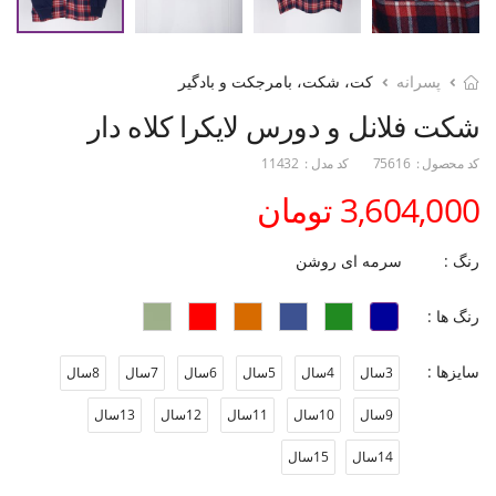
پسرانه
کت، شکت، بامرجکت و بادگیر
شکت فلانل و دورس لایکرا کلاه دار
کد محصول :
75616
کد مدل :
11432
3,604,000 تومان
رنگ :
سرمه ای روشن
رنگ ها :
سایزها :
3سال
4سال
5سال
6سال
7سال
8سال
9سال
10سال
11سال
12سال
13سال
14سال
15سال